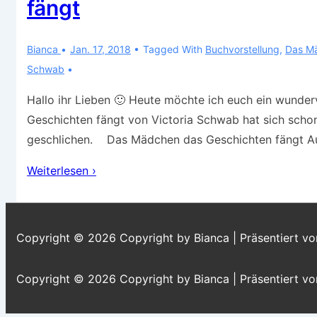
fängt
Bianca
Jan. 17, 2018
Tagged With
Buchvorstellung
,
Das Mä
Schwab
Hallo ihr Lieben 🙂 Heute möchte ich euch ein wunder
Geschichten fängt von Victoria Schwab hat sich schon 
geschlichen. Das Mädchen das Geschichten fängt Aut
Buchvorstellung
Weiterlesen ›
–
Das
Mädchen
Copyright © 2026
Copyright by Bianca
| Präsentiert v
das
Geschichten
Copyright © 2026
Copyright by Bianca
| Präsentiert v
fängt