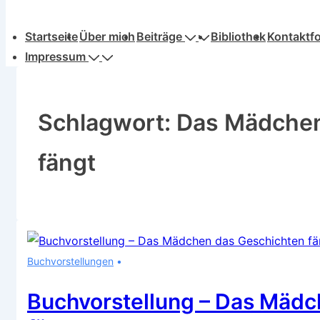
Hauptnavigation
Startseite
Über mich
Beiträge
Bibliothek
Kontaktf
Impressum
Schlagwort:
Das Mädchen
fängt
Buchvorstellungen
Buchvorstellung – Das Mädc