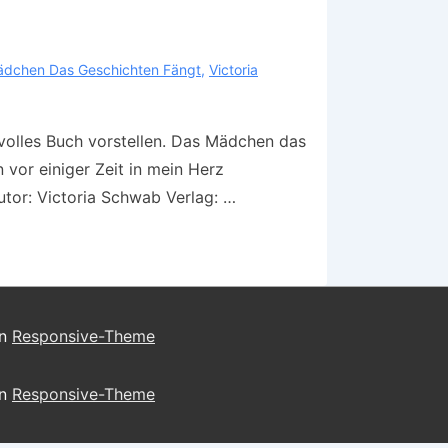
dchen Das Geschichten Fängt
,
Victoria
volles Buch vorstellen. Das Mädchen das
vor einiger Zeit in mein Herz
or: Victoria Schwab Verlag: …
on
Responsive-Theme
on
Responsive-Theme