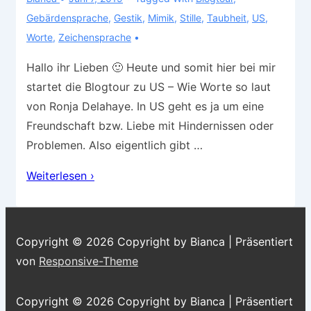
Gebärdensprache
,
Gestik
,
Mimik
,
Stille
,
Taubheit
,
US
,
Worte
,
Zeichensprache
Hallo ihr Lieben 🙂 Heute und somit hier bei mir
startet die Blogtour zu US – Wie Worte so laut
von Ronja Delahaye. In US geht es ja um eine
Freundschaft bzw. Liebe mit Hindernissen oder
Problemen. Also eigentlich gibt …
Blogtour
Weiterlesen ›
–
US
„Wie
Copyright © 2026
Copyright by Bianca
| Präsentiert
Worte
von
Responsive-Theme
so
laut“
Copyright © 2026
Copyright by Bianca
| Präsentiert