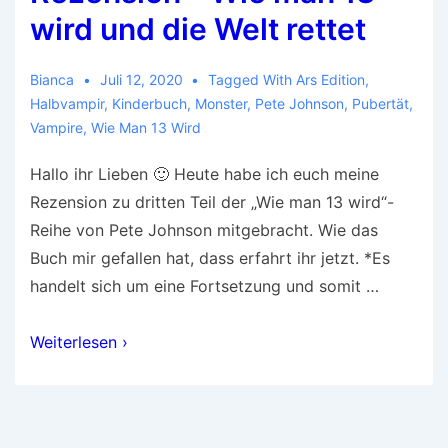
wird und die Welt rettet
Bianca
Juli 12, 2020
Tagged With
Ars Edition
,
Halbvampir
,
Kinderbuch
,
Monster
,
Pete Johnson
,
Pubertät
,
Vampire
,
Wie Man 13 Wird
Hallo ihr Lieben 🙂 Heute habe ich euch meine
Rezension zu dritten Teil der „Wie man 13 wird“-
Reihe von Pete Johnson mitgebracht. Wie das
Buch mir gefallen hat, dass erfahrt ihr jetzt. *Es
handelt sich um eine Fortsetzung und somit …
Rezension
Weiterlesen ›
–
Wie
man