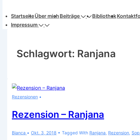
Hauptnavigation
Startseite
Über mich
Beiträge
Bibliothek
Kontaktf
Impressum
Schlagwort:
Ranjana
Rezensionen
Rezension – Ranjana
Bianca
Okt. 3, 2018
Tagged With
Ranjana
,
Rezension
,
Sop