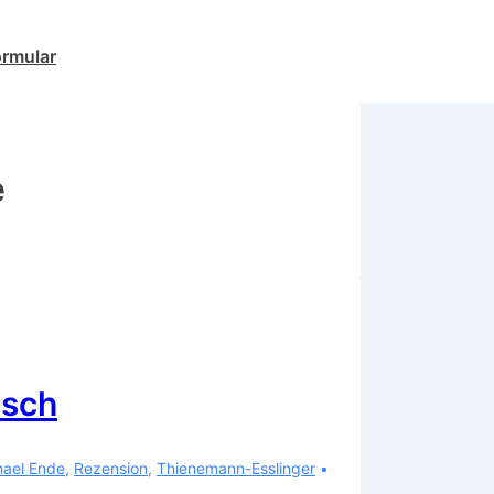
ormular
e
nsch
hael Ende
,
Rezension
,
Thienemann-Esslinger