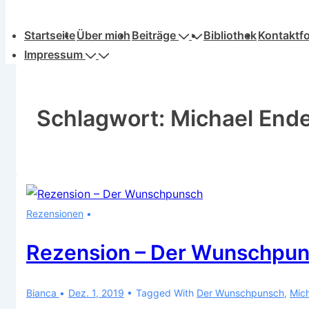
Hauptnavigation
Startseite
Über mich
Beiträge
Bibliothek
Kontaktf
Impressum
Schlagwort:
Michael End
Rezensionen
Rezension – Der Wunschpu
Bianca
Dez. 1, 2019
Tagged With
Der Wunschpunsch
,
Mic