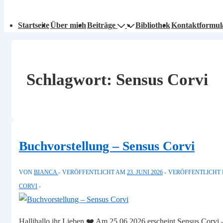
auptnavigation
Startseite
Über mich
Beiträge
Bibliothek
Kontaktformul
Schlagwort:
Sensus Corvi
Buchvorstellung – Sensus Corvi
VON
BIANCA
VERÖFFENTLICHT AM
23. JUNI 2026
VERÖFFENTLICHT 
CORVI
Hallihallo ihr Lieben ❤️ Am 25.06.2026 erscheint Sensus Corvi