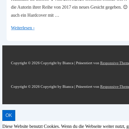
die Autorin ihrer Reihe von 2017 ein neues Gesicht gegeben. 
auch ein Hardcover mit …
Buchvorstellung
Weiterlesen ›
–
Sensus
Corvi
Copyright © 2026
Copyright by Bianca
| Präsentiert von
Responsive-Them
Copyright © 2026
Copyright by Bianca
| Präsentiert von
Responsive-Them
OK
Diese Website benutzt Cookies. Wenn du die Webseite weiter nutzt, g