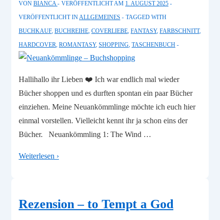
VON
BIANCA
VERÖFFENTLICHT AM
1. AUGUST 2025
VERÖFFENTLICHT IN
ALLGEMEINES
TAGGED WITH
BUCHKAUF
,
BUCHREIHE
,
COVERLIEBE
,
FANTASY
,
FARBSCHNITT
,
HARDCOVER
,
ROMANTASY
,
SHOPPING
,
TASCHENBUCH
Hallihallo ihr Lieben ❤️ Ich war endlich mal wieder
Bücher shoppen und es durften spontan ein paar Bücher
einziehen. Meine Neuankömmlinge möchte ich euch hier
einmal vorstellen. Vielleicht kennt ihr ja schon eins der
Bücher. Neuankömmling 1: The Wind …
Neuankömmlinge
Weiterlesen ›
–
Buchshopping
Rezension – to Tempt a God