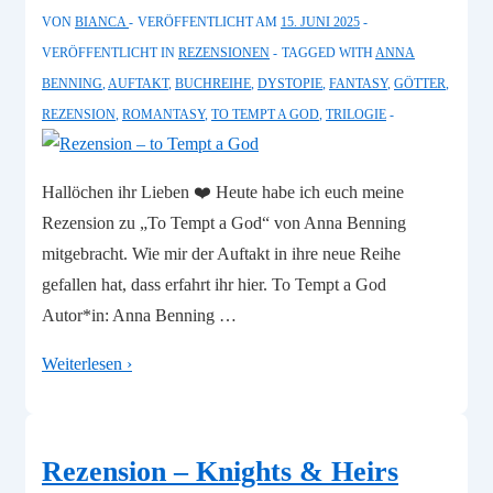
VON
BIANCA
VERÖFFENTLICHT AM
15. JUNI 2025
VERÖFFENTLICHT IN
REZENSIONEN
TAGGED WITH
ANNA
BENNING
,
AUFTAKT
,
BUCHREIHE
,
DYSTOPIE
,
FANTASY
,
GÖTTER
,
REZENSION
,
ROMANTASY
,
TO TEMPT A GOD
,
TRILOGIE
Hallöchen ihr Lieben ❤️ Heute habe ich euch meine
Rezension zu „To Tempt a God“ von Anna Benning
mitgebracht. Wie mir der Auftakt in ihre neue Reihe
gefallen hat, dass erfahrt ihr hier. To Tempt a God
Autor*in: Anna Benning …
Rezension
Weiterlesen ›
–
to
Tempt
Rezension – Knights & Heirs
a