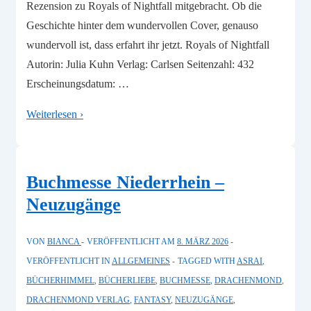
Rezension zu Royals of Nightfall mitgebracht. Ob die
Geschichte hinter dem wundervollen Cover, genauso
wundervoll ist, dass erfahrt ihr jetzt. Royals of Nightfall
Autorin: Julia Kuhn Verlag: Carlsen Seitenzahl: 432
Erscheinungsdatum: …
Rezension
Weiterlesen ›
–
Royals
of
Buchmesse Niederrhein –
Nightfall
Neuzugänge
VON
BIANCA
VERÖFFENTLICHT AM
8. MÄRZ 2026
VERÖFFENTLICHT IN
ALLGEMEINES
TAGGED WITH
ASRAI
,
BÜCHERHIMMEL
,
BÜCHERLIEBE
,
BUCHMESSE
,
DRACHENMOND
,
DRACHENMOND VERLAG
,
FANTASY
,
NEUZUGÄNGE
,