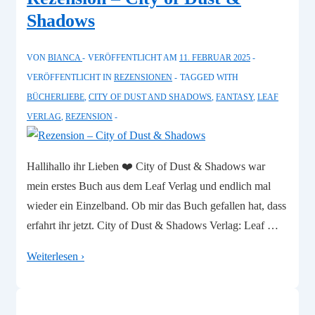
Heirs
Shadows
„Der
Ruf
VON
BIANCA
VERÖFFENTLICHT AM
11. FEBRUAR 2025
der
VERÖFFENTLICHT IN
REZENSIONEN
TAGGED WITH
Schlange“
BÜCHERLIEBE
,
CITY OF DUST AND SHADOWS
,
FANTASY
,
LEAF
VERLAG
,
REZENSION
Hallihallo ihr Lieben ❤️ City of Dust & Shadows war
mein erstes Buch aus dem Leaf Verlag und endlich mal
wieder ein Einzelband. Ob mir das Buch gefallen hat, dass
erfahrt ihr jetzt. City of Dust & Shadows Verlag: Leaf …
Rezension
Weiterlesen ›
–
City
of