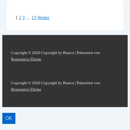
Fallen
Courts
Seitennummerierung
1
2
3
…
13
Weiter
1
der
Beiträge
Copyright © 2026
Copyright by Bianca
| Präsentiert von
Responsive-Theme
Copyright © 2026
Copyright by Bianca
| Präsentiert von
Responsive-Theme
OK