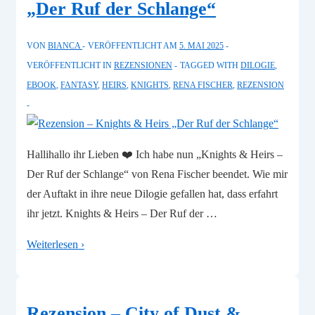
„Der Ruf der Schlange“
God
VON
BIANCA
VERÖFFENTLICHT AM
5. MAI 2025
VERÖFFENTLICHT IN
REZENSIONEN
TAGGED WITH
DILOGIE
,
EBOOK
,
FANTASY
,
HEIRS
,
KNIGHTS
,
RENA FISCHER
,
REZENSION
Hallihallo ihr Lieben ❤️ Ich habe nun „Knights & Heirs –
Der Ruf der Schlange“ von Rena Fischer beendet. Wie mir
der Auftakt in ihre neue Dilogie gefallen hat, dass erfahrt
ihr jetzt. Knights & Heirs – Der Ruf der …
Rezension
Weiterlesen ›
–
Knights
&
Rezension – City of Dust &