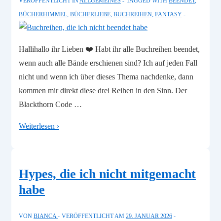
VERÖFFENTLICHT IN
ALLGEMEINES
TAGGED WITH
BEENDET
,
BÜCHERHIMMEL
,
BÜCHERLIEBE
,
BUCHREIHEN
,
FANTASY
Hallihallo ihr Lieben ❤️ Habt ihr alle Buchreihen beendet,
wenn auch alle Bände erschienen sind? Ich auf jeden Fall
nicht und wenn ich über dieses Thema nachdenke, dann
kommen mir direkt diese drei Reihen in den Sinn. Der
Blackthorn Code …
Buchreihen,
Weiterlesen ›
die
ich
nicht
Hypes, die ich nicht mitgemacht
beendet
habe
habe
VON
BIANCA
VERÖFFENTLICHT AM
29. JANUAR 2026