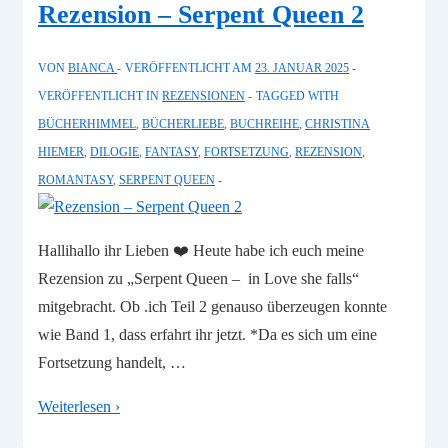
Rezension – Serpent Queen 2
Dust
&
VON
BIANCA
VERÖFFENTLICHT AM
23. JANUAR 2025
Shadows
VERÖFFENTLICHT IN
REZENSIONEN
TAGGED WITH
BÜCHERHIMMEL
,
BÜCHERLIEBE
,
BUCHREIHE
,
CHRISTINA
HIEMER
,
DILOGIE
,
FANTASY
,
FORTSETZUNG
,
REZENSION
,
ROMANTASY
,
SERPENT QUEEN
Hallihallo ihr Lieben ❤️ Heute habe ich euch meine
Rezension zu „Serpent Queen – in Love she falls“
mitgebracht. Ob .ich Teil 2 genauso überzeugen konnte
wie Band 1, dass erfahrt ihr jetzt. *Da es sich um eine
Fortsetzung handelt, …
Rezension
Weiterlesen ›
–