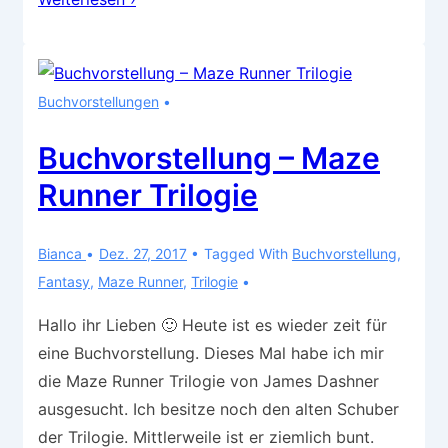
–
Eine
Krone
Buchvorstellungen
aus
Herz
Buchvorstellung – Maze
und
Runner Trilogie
Asche
Bianca
Dez. 27, 2017
Tagged With
Buchvorstellung
,
Fantasy
,
Maze Runner
,
Trilogie
Hallo ihr Lieben 🙂 Heute ist es wieder zeit für
eine Buchvorstellung. Dieses Mal habe ich mir
die Maze Runner Trilogie von James Dashner
ausgesucht. Ich besitze noch den alten Schuber
der Trilogie. Mittlerweile ist er ziemlich bunt.