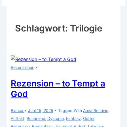
Schlagwort:
Trilogie
Rezensionen
Rezension – to Tempt a
God
Bianca
Juni 15, 2025
Tagged With
Anna Benning
,
Auftakt
,
Buchreihe
,
Dystopie
,
Fantasy
,
Götter
,
Rezension
,
Romantasy
,
To Tempt A God
,
Trilogie