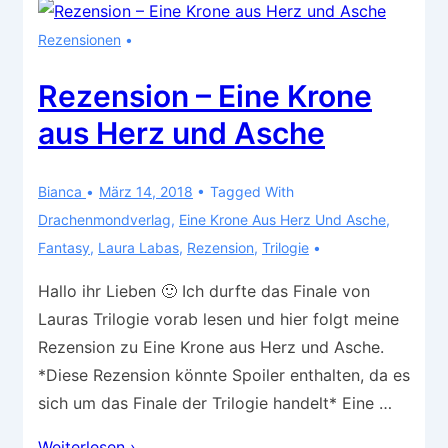
Legende
Rezensionen
von
Greg
Rezension – Eine Krone
aus Herz und Asche
Bianca
März 14, 2018
Tagged With
Drachenmondverlag
,
Eine Krone Aus Herz Und Asche
,
Fantasy
,
Laura Labas
,
Rezension
,
Trilogie
Hallo ihr Lieben 🙂 Ich durfte das Finale von
Lauras Trilogie vorab lesen und hier folgt meine
Rezension zu Eine Krone aus Herz und Asche.
*Diese Rezension könnte Spoiler enthalten, da es
sich um das Finale der Trilogie handelt* Eine …
Rezension
Weiterlesen ›