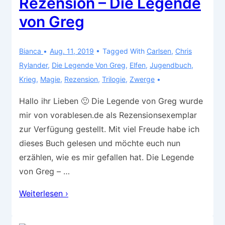
Rezension – Die Legende
End
von Greg
3
Bianca
Aug. 11, 2019
Tagged With
Carlsen
,
Chris
Rylander
,
Die Legende Von Greg
,
Elfen
,
Jugendbuch
,
Krieg
,
Magie
,
Rezension
,
Trilogie
,
Zwerge
Hallo ihr Lieben 🙂 Die Legende von Greg wurde
mir von vorablesen.de als Rezensionsexemplar
zur Verfügung gestellt. Mit viel Freude habe ich
dieses Buch gelesen und möchte euch nun
erzählen, wie es mir gefallen hat. Die Legende
von Greg – …
Rezension
Weiterlesen ›
–
Die