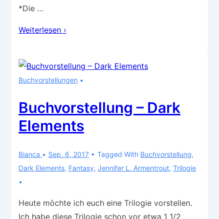
*Die …
Buchvorstellung
Weiterlesen ›
–
Maze
Runner
Buchvorstellungen
Trilogie
Buchvorstellung – Dark
Elements
Bianca
Sep. 6, 2017
Tagged With
Buchvorstellung
,
Dark Elements
,
Fantasy
,
Jennifer L. Armentrout
,
Trilogie
Heute möchte ich euch eine Trilogie vorstellen.
Ich habe diese Trilogie schon vor etwa 1 1/2