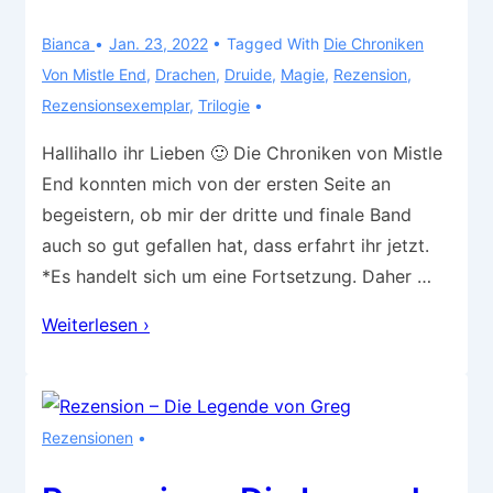
Bianca
Jan. 23, 2022
Tagged With
Die Chroniken
Von Mistle End
,
Drachen
,
Druide
,
Magie
,
Rezension
,
Rezensionsexemplar
,
Trilogie
Hallihallo ihr Lieben 🙂 Die Chroniken von Mistle
End konnten mich von der ersten Seite an
begeistern, ob mir der dritte und finale Band
auch so gut gefallen hat, dass erfahrt ihr jetzt.
*Es handelt sich um eine Fortsetzung. Daher …
Rezension
Weiterlesen ›
–
Die
Chroniken
Rezensionen
von
Mistle