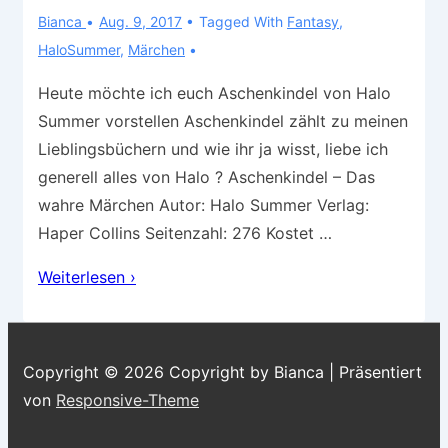
Bianca
Aug. 9, 2017
Tagged With
Fantasy
,
HaloSummer
,
Märchen
Heute möchte ich euch Aschenkindel von Halo
Summer vorstellen Aschenkindel zählt zu meinen
Lieblingsbüchern und wie ihr ja wisst, liebe ich
generell alles von Halo ? Aschenkindel – Das
wahre Märchen Autor: Halo Summer Verlag:
Haper Collins Seitenzahl: 276 Kostet …
Buchvorstellung
Weiterlesen ›
–
Aschenkindel
Copyright © 2026
Copyright by Bianca
| Präsentiert
von
Responsive-Theme