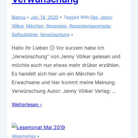
Bianca
Jan. 18, 2020
Tagged With
Fee
,
Jenny
Völker
,
Märchen
,
Rezension
,
Rezensionsexemplar
,
Selfpublisher
,
Verwünschung
Hallo ihr Lieben 🙂 Vor kurzem habe ich
„Verwünschung“ von Jenny Völker gelesen und
möchte euch nun etwas mehr drüber erzählen.
Es handelt sich hier um ein Märchen für
Erwachsene und hier kommt meine Meinung.
Verwünschung Autor: Jenny Völker Verlag: …
Rezension
Weiterlesen ›
–
Verwünschung
Allgemeines