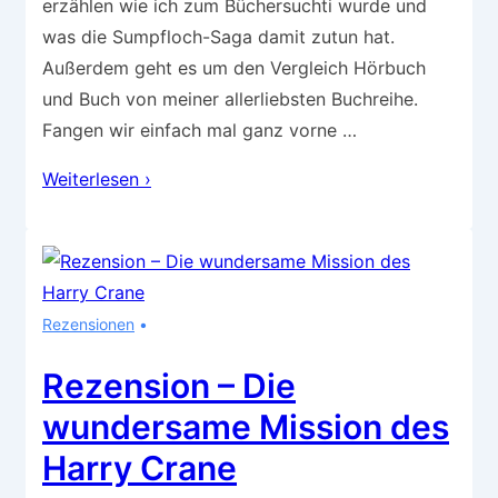
erzählen wie ich zum Büchersuchti wurde und
was die Sumpfloch-Saga damit zutun hat.
Außerdem geht es um den Vergleich Hörbuch
und Buch von meiner allerliebsten Buchreihe.
Fangen wir einfach mal ganz vorne …
Die
Weiterlesen ›
Sumpfloch-
Saga
–
Wie
Rezensionen
meine
Bücherliebe
Rezension – Die
begann…
wundersame Mission des
Harry Crane