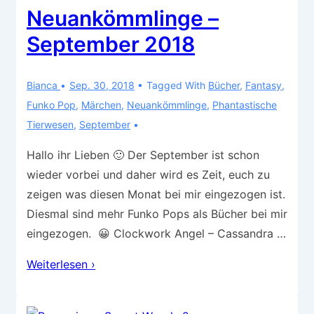
des
Neuankömmlinge –
Harry
September 2018
Crane
Bianca
Sep. 30, 2018
Tagged With
Bücher
,
Fantasy
,
Funko Pop
,
Märchen
,
Neuankömmlinge
,
Phantastische
Tierwesen
,
September
Hallo ihr Lieben 🙂 Der September ist schon
wieder vorbei und daher wird es Zeit, euch zu
zeigen was diesen Monat bei mir eingezogen ist.
Diesmal sind mehr Funko Pops als Bücher bei mir
eingezogen. 😀 Clockwork Angel – Cassandra …
Neuankömmlinge
Weiterlesen ›
–
September