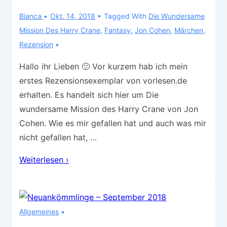
Bianca
Okt. 14, 2018
Tagged With
Die Wundersame
Mission Des Harry Crane
,
Fantasy
,
Jon Cohen
,
Märchen
,
Rezension
Hallo ihr Lieben 🙂 Vor kurzem hab ich mein
erstes Rezensionsexemplar von vorlesen.de
erhalten. Es handelt sich hier um Die
wundersame Mission des Harry Crane von Jon
Cohen. Wie es mir gefallen hat und auch was mir
nicht gefallen hat, …
Rezension
Weiterlesen ›
–
Die
wundersame
Allgemeines
Mission