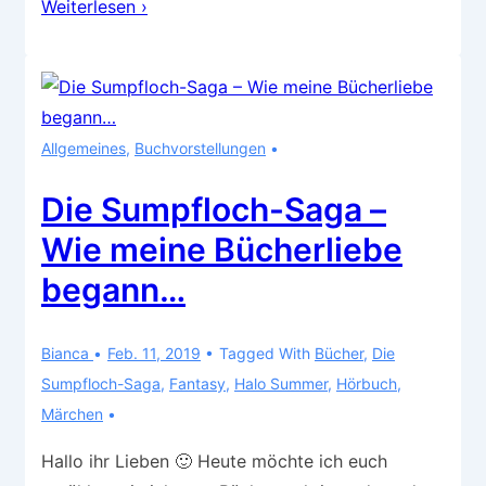
Rezension
Weiterlesen ›
–
Froschröschen
Allgemeines
,
Buchvorstellungen
Die Sumpfloch-Saga –
Wie meine Bücherliebe
begann…
Bianca
Feb. 11, 2019
Tagged With
Bücher
,
Die
Sumpfloch-Saga
,
Fantasy
,
Halo Summer
,
Hörbuch
,
Märchen
Hallo ihr Lieben 🙂 Heute möchte ich euch