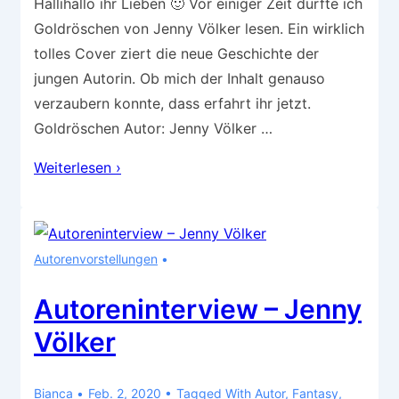
Hallihallo ihr Lieben 🙂 Vor einiger Zeit durfte ich
Goldröschen von Jenny Völker lesen. Ein wirklich
tolles Cover ziert die neue Geschichte der
jungen Autorin. Ob mich der Inhalt genauso
verzaubern konnte, dass erfahrt ihr jetzt.
Goldröschen Autor: Jenny Völker …
Rezension
Weiterlesen ›
–
Goldröschen
Autorenvorstellungen
Autoreninterview – Jenny
Völker
Bianca
Feb. 2, 2020
Tagged With
Autor
,
Fantasy
,