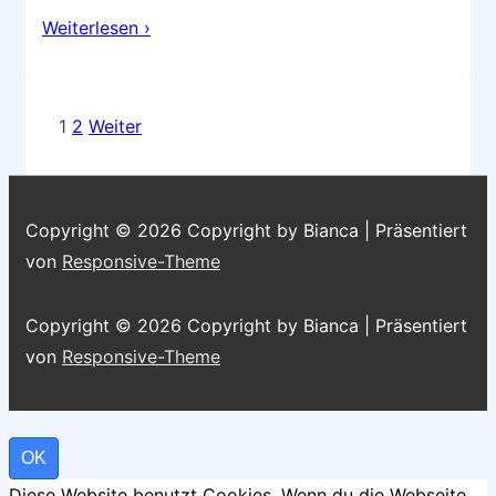
Rezension
Weiterlesen ›
–
Secret
Woods
Seitennummerierung
1
2
Weiter
1
der
Beiträge
Copyright © 2026
Copyright by Bianca
| Präsentiert
von
Responsive-Theme
Copyright © 2026
Copyright by Bianca
| Präsentiert
von
Responsive-Theme
OK
Diese Website benutzt Cookies. Wenn du die Webseite