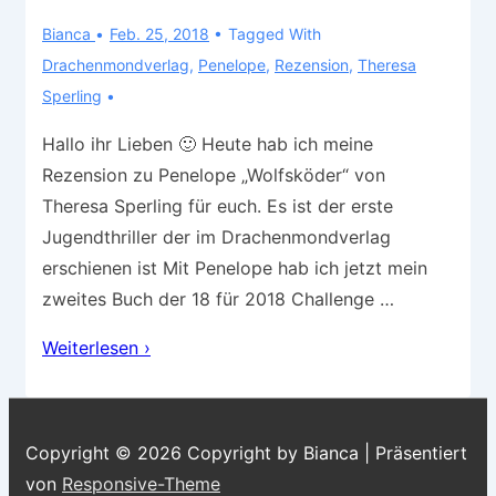
Bianca
Feb. 25, 2018
Tagged With
Drachenmondverlag
,
Penelope
,
Rezension
,
Theresa
Sperling
Hallo ihr Lieben 🙂 Heute hab ich meine
Rezension zu Penelope „Wolfsköder“ von
Theresa Sperling für euch. Es ist der erste
Jugendthriller der im Drachenmondverlag
erschienen ist Mit Penelope hab ich jetzt mein
zweites Buch der 18 für 2018 Challenge …
Rezension
Weiterlesen ›
–
Penelope
„Wolfsköder“
Copyright © 2026
Copyright by Bianca
| Präsentiert
von
Responsive-Theme