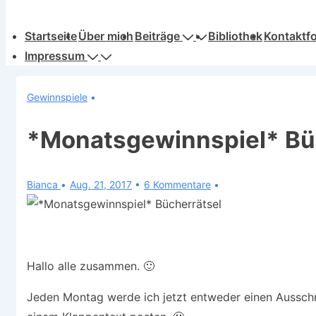
Hauptnavigation
Startseite
Über mich
Beiträge
Bibliothek
Kontaktf
Impressum
Gewinnspiele
*Monatsgewinnspiel* Bü
Bianca
Aug. 21, 2017
6 Kommentare
Hallo alle zusammen. 🙂
Jeden Montag werde ich jetzt entweder einen Aussch