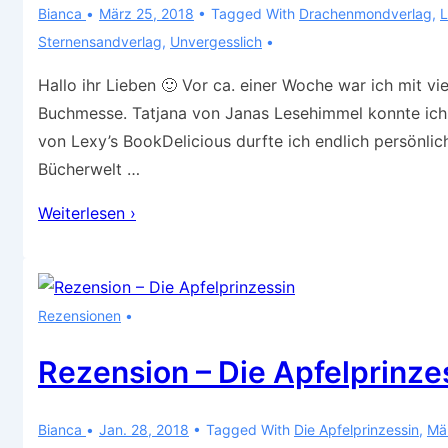
Bianca
März 25, 2018
Tagged With
Drachenmondverlag
,
Sternensandverlag
,
Unvergesslich
Hallo ihr Lieben 🙂 Vor ca. einer Woche war ich mit vi
Buchmesse. Tatjana von Janas Lesehimmel konnte ich
von Lexy’s BookDelicious durfte ich endlich persönli
Bücherwelt …
Leipziger
Weiterlesen ›
Buchmesse
2018
–
Rezensionen
einfach
unvergessliche
Rezension – Die Apfelprinze
Tage
Bianca
Jan. 28, 2018
Tagged With
Die Apfelprinzessin
,
Mä