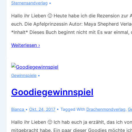
Sternensandverlag
Hallo ihr Lieben 🙂 Heute habe ich die Rezension zur
euch. Die Apfelprinzessin Autor: Maya Shepherd Verla
*Inhalt* Dieses Buch beginnt nicht mit Es war einmal,
Rezension
Weiterlesen ›
–
Die
Apfelprinzessin
Gewinnspiele
Goodiegewinnspiel
Bianca
Okt. 24, 2017
Tagged With
Drachenmondverlag
,
G
Hallo ihr Lieben 🙂 Ich hab euch ja erzählt, das ich 
mitgebracht habe. Ein paar dieser Goodies möchte i