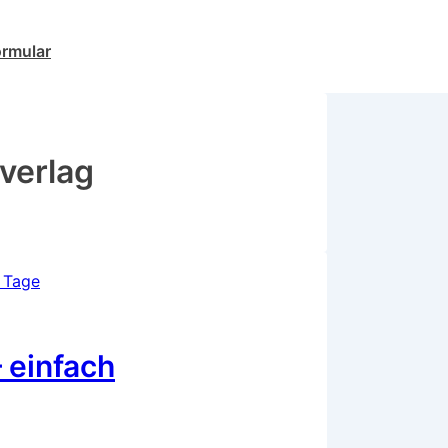
ormular
verlag
 einfach