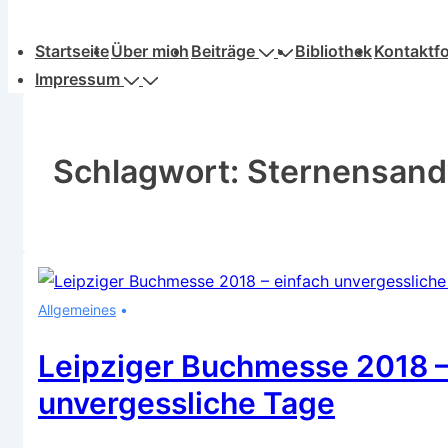
Hauptnavigation
Startseite
Über mich
Beiträge
Bibliothek
Kontaktf
Impressum
Schlagwort:
Sternensand
Allgemeines
Leipziger Buchmesse 2018 –
unvergessliche Tage