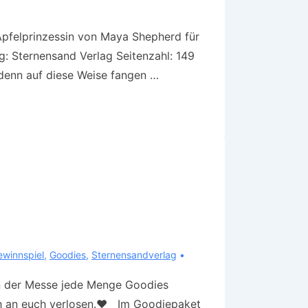
 Apfelprinzessin von Maya Shepherd für
g: Sternensand Verlag Seitenzahl: 149
 denn auf diese Weise fangen …
ewinnspiel
,
Goodies
,
Sternensandverlag
von der Messe jede Menge Goodies
ch an euch verlosen.❤️ Im Goodiepaket