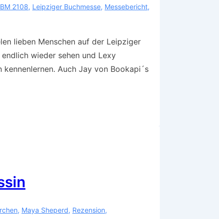
LBM 2108
,
Leipziger Buchmesse
,
Messebericht
,
elen lieben Menschen auf der Leipziger
 endlich wieder sehen und Lexy
ch kennenlernen. Auch Jay von Bookapi´s
ssin
rchen
,
Maya Sheperd
,
Rezension
,