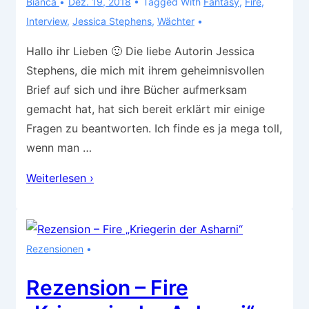
Bianca
Dez. 19, 2018
Tagged With
Fantasy
,
Fire
,
Interview
,
Jessica Stephens
,
Wächter
Hallo ihr Lieben 🙂 Die liebe Autorin Jessica
Stephens, die mich mit ihrem geheimnisvollen
Brief auf sich und ihre Bücher aufmerksam
gemacht hat, hat sich bereit erklärt mir einige
Fragen zu beantworten. Ich finde es ja mega toll,
wenn man …
Autoreninterview
Weiterlesen ›
–
Jessica
Stephens
Rezensionen
Rezension – Fire