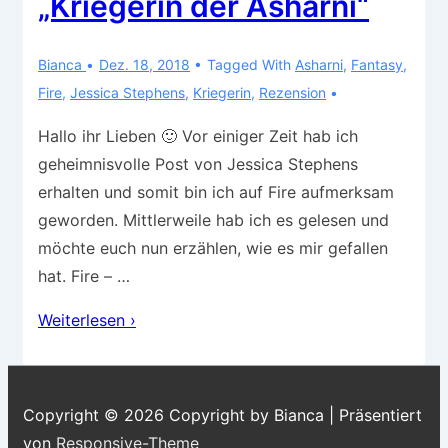
„Kriegerin der Asharni“
Bianca
Dez. 18, 2018
Tagged With
Asharni
,
Fantasy
,
Fire
,
Jessica Stephens
,
Kriegerin
,
Rezension
Hallo ihr Lieben 🙂 Vor einiger Zeit hab ich
geheimnisvolle Post von Jessica Stephens
erhalten und somit bin ich auf Fire aufmerksam
geworden. Mittlerweile hab ich es gelesen und
möchte euch nun erzählen, wie es mir gefallen
hat. Fire – …
Rezension
Weiterlesen ›
–
Fire
„Kriegerin
Copyright © 2026
Copyright by Bianca
| Präsentiert
der
von
Responsive-Theme