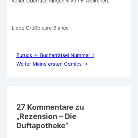
voller Überraschungen 5 von 5 Wölkchen.
Liebe Grüße eure Bianca
Beitragsnavigation
Zurück
← Bücherrätsel Nummer 1
Weiter
Meine ersten Comics →
27 Kommentare zu
„
Rezension – Die
Duftapotheke
“