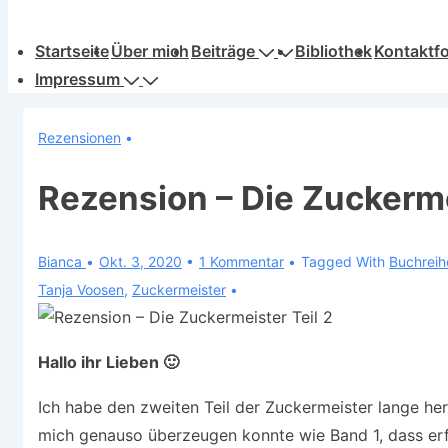
Hauptnavigation
Startseite
Über mich
Beiträge
Bibliothek
Kontaktf
Impressum
Rezensionen
Rezension – Die Zuckerme
Bianca
Okt. 3, 2020
1 Kommentar
Tagged With
Buchreih
Tanja Voosen
,
Zuckermeister
Hallo ihr Lieben 🙂
Ich habe den zweiten Teil der Zuckermeister lange he
mich genauso überzeugen konnte wie Band 1, dass erfah