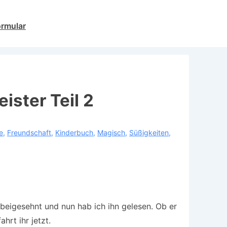
ormular
ister Teil 2
e
,
Freundschaft
,
Kinderbuch
,
Magisch
,
Süßigkeiten
,
rbeigesehnt und nun hab ich ihn gelesen. Ob er
rt ihr jetzt.